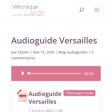
Audioguide Versailles
par
Olivier
|
Nov 15, 2020
|
Blog audioguides
|
0
commentaires
Lecteur
00:00
audio
Audioguide
Télécharger l'audio
Versailles
1 fichier·s
884.11 KB