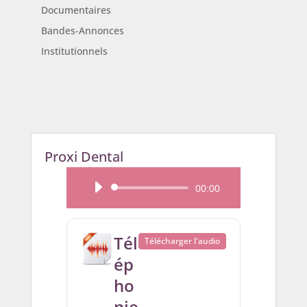
Documentaires
Bandes-Annonces
Institutionnels
Proxi Dental
Lecteur
00:00
audio
Tél
Télécharger l'audio
ép
ho
nie