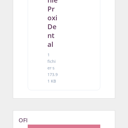
Pr
oxi
De
nt
al
1
fichi
er·s
173.9
1 KB
OFI