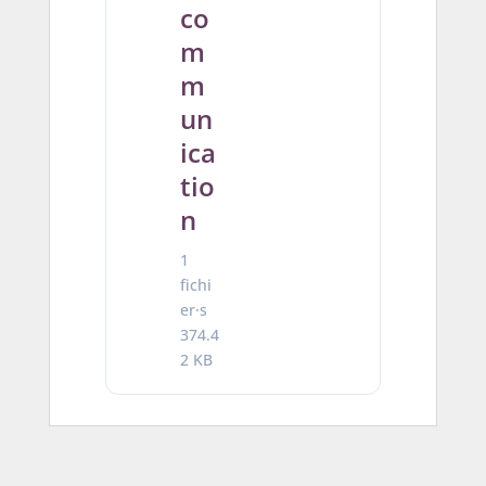
co
m
m
un
ica
tio
n
1
fichi
er·s
374.4
2 KB