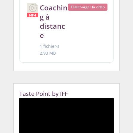
Coachin
Télécharger la vidéo
g à
distanc
e
1 fichier·s
2.93 MB
Taste Point by IFF