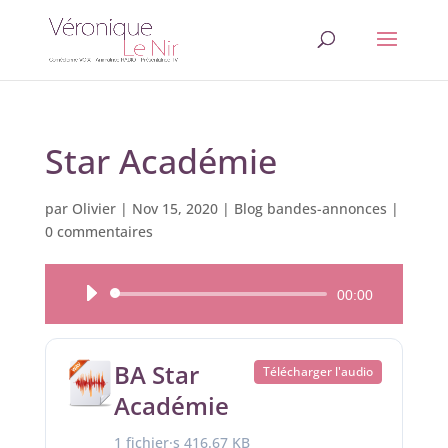
Star Académie
par
Olivier
|
Nov 15, 2020
|
Blog bandes-annonces
|
0 commentaires
Lecteur
00:00
audio
BA Star
Télécharger l'audio
Académie
1 fichier·s
416.67 KB