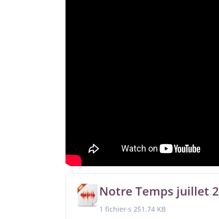
Notre Temps juillet 
1 fichier·s
251.74 KB