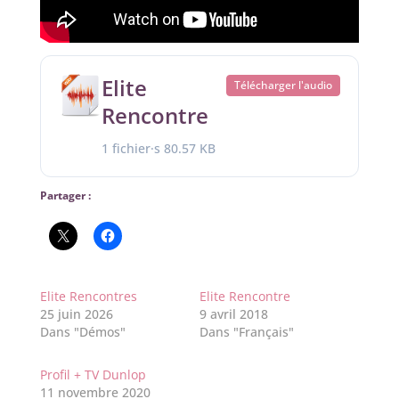
Elite
Télécharger l'audio
Rencontre
1 fichier·s
80.57 KB
Partager :
Elite Rencontres
Elite Rencontre
25 juin 2026
9 avril 2018
Dans "Démos"
Dans "Français"
Profil + TV Dunlop
11 novembre 2020