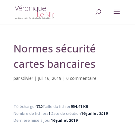
Normes sécurité
cartes bancaires
par
Olivier
|
Juil 16, 2019
|
0 commentaire
Télécharger
720
Taille du fichier
954.41 KB
Nombre de fichiers
1
Date de création
16 juillet 2019
Dernière mise à jour
16 juillet 2019