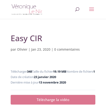
Easy CIR
par
Olivier
|
Jan 23, 2020
|
0 commentaires
Télécharger
348
Taille du fichier
19.19 MB
Nombre de fichiers
1
Date de création
23 janvier 2020
Dernière mise à jour
13 novembre 2020
Télécharge la vidéo