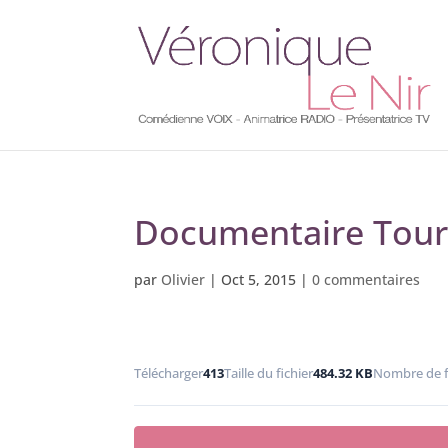
Documentaire Tou
par
Olivier
|
Oct 5, 2015
|
0 commentaires
Télécharger
413
Taille du fichier
484.32 KB
Nombre de f