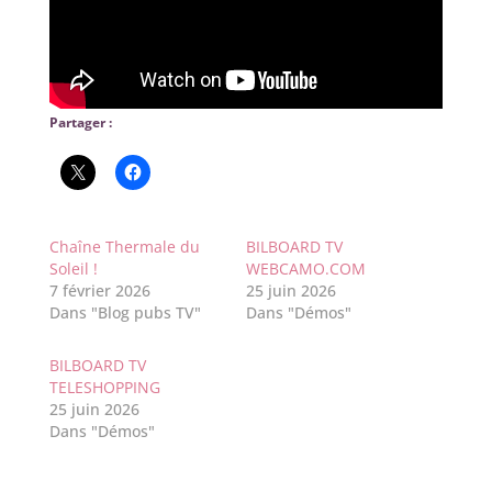
Partager :
Chaîne Thermale du
BILBOARD TV
Soleil !
WEBCAMO.COM
7 février 2026
25 juin 2026
Dans "Blog pubs TV"
Dans "Démos"
BILBOARD TV
TELESHOPPING
25 juin 2026
Dans "Démos"