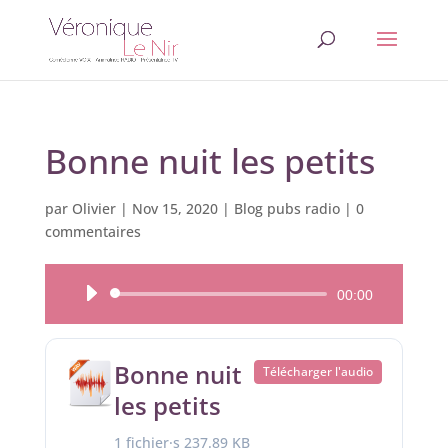
Bonne nuit les petits
par
Olivier
|
Nov 15, 2020
|
Blog pubs radio
|
0
commentaires
Lecteur
00:00
audio
Bonne nuit
Télécharger l'audio
les petits
1 fichier·s
237.89 KB