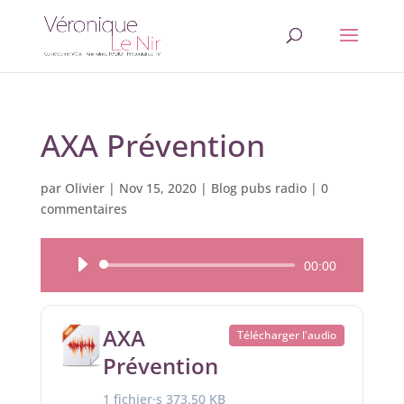
AXA Prévention
par
Olivier
|
Nov 15, 2020
|
Blog pubs radio
|
0
commentaires
Lecteur
00:00
audio
AXA
Télécharger l'audio
Prévention
1 fichier·s
373.50 KB